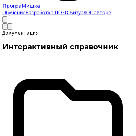
Програ
Мишка
Обучение
Разработка ПО
3D Визуал
Об авторе
Документация
Интерактивный
справочник