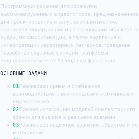
Программное решение для обработки
высоконагруженных видеопотоков, предназначенное
для проектирования и запуска аналитических
сценариев: обнаружения и распознавания объектов в
видео, их классификации, а также выявления и
интерпретации характерных паттернов поведения.
Разработал сквозные функции платформы
видеоаналитики — от бэкенда до фронтенда
ОСНОВНЫЕ_ЗАДАЧИ
Реализовал приём и стабильное
0
1
взаимодействие с разнородными источниками
видеопотоков
Провел интеграцию моделей компьютерного
0
2
зрения для анализа в реальном времени
Реализовал надёжное хранение объектов и их
0
3
метаданных