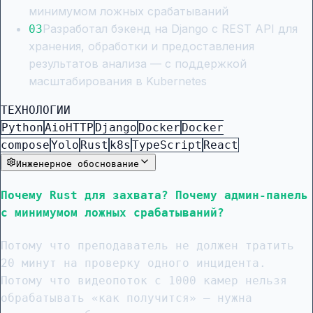
минимумом ложных срабатываний
Разработал бэкенд на Django с REST API для
0
3
хранения, обработки и предоставления
результатов анализа — с поддержкой
масштабирования в Kubernetes
ТЕХНОЛОГИИ
Python
AioHTTP
Django
Docker
Docker
compose
Yolo
Rust
k8s
TypeScript
React
Инженерное обоснование
Почему Rust для захвата? Почему админ-панель
с минимумом ложных срабатываний?
Потому что преподаватель не должен тратить
20 минут на проверку одного инцидента.
Потому что видеопоток с 1000 камер нельзя
обрабатывать «как получится» — нужна