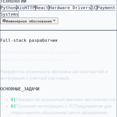
ТЕХНОЛОГИИ
Python
AioHTTP
React
Hardware Drivers
1C
Payment
Systems
Инженерное обоснование
9
Full-stack разработчик
Розничный магазин по продаже
автозапчастей и аналогов
Разработка розничного магазина автозапчастей и
интеграция с учётной системой.
ОСНОВНЫЕ_ЗАДАЧИ
Разработал розничный магазин автозапчастей
0
1
Произвел интеграцию с 1С:Предприятие для
0
2
оперативного обновления цен и оформления