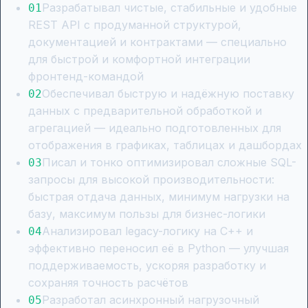
Разрабатывал чистые, стабильные и удобные
0
1
REST API с продуманной структурой,
документацией и контрактами — специально
для быстрой и комфортной интеграции
фронтенд-командой
Обеспечивал быструю и надёжную поставку
0
2
данных с предварительной обработкой и
агрегацией — идеально подготовленных для
отображения в графиках, таблицах и дашбордах
Писал и тонко оптимизировал сложные SQL-
0
3
запросы для высокой производительности:
быстрая отдача данных, минимум нагрузки на
базу, максимум пользы для бизнес-логики
Анализировал legacy-логику на C++ и
0
4
эффективно переносил её в Python — улучшая
поддерживаемость, ускоряя разработку и
сохраняя точность расчётов
Разработал асинхронный нагрузочный
0
5