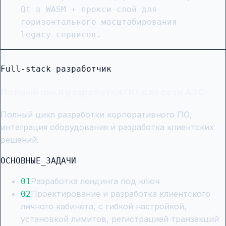
Qt в WASM + прокси-слой для
горизонтального масштабирования
legacy-сервисов.
8
Full-stack разработчик
Полный цикл разработки ПО для сети АЗС
Полный цикл разработки корпоративного ПО,
интеграция оборудования и разработка клиентских
решений.
ОСНОВНЫЕ_ЗАДАЧИ
Разработка лендинга под ключ
0
1
Проектирование и разработка клиентского
0
2
личного кабинета, с гибкой настройкой,
установкой лимитов, регистрацией транзакций