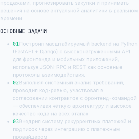
продажами, прогнозировать закупки и принимать
решения на основе актуальной аналитики в реальном
времени
ОСНОВНЫЕ_ЗАДАЧИ
Построил масштабируемый backend на Python
0
1
(FastAPI + Django) с высоконагруженными API
для фронтенда и мобильных приложений,
используя JSON-RPC и REST как основные
протоколы взаимодействия.
Выполнял системный анализ требований,
0
2
проводил код-ревью, участвовал в
согласовании контрактов с фронтенд-командой
— обеспечивая чёткую архитектуру и высокое
качество кода на всех этапах.
Внедрил систему рекуррентных платежей и
0
3
подписок через интеграцию с платежным
провайдером