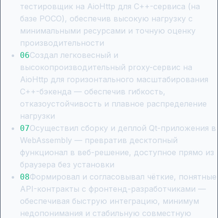
тестировщик на AioHttp для C++-сервиса (на
базе POCO), обеспечив высокую нагрузку с
минимальными ресурсами и точную оценку
производительности
Создал легковесный и
0
6
высокопроизводительный proxy-сервис на
AioHttp для горизонтального масштабирования
C++-бэкенда — обеспечив гибкость,
отказоустойчивость и плавное распределение
нагрузки
Осуществил сборку и деплой Qt-приложения в
0
7
WebAssembly — превратив десктопный
функционал в веб-решение, доступное прямо из
браузера без установки
Формировал и согласовывал чёткие, понятные
0
8
API-контракты с фронтенд-разработчиками —
обеспечивая быструю интеграцию, минимум
недопонимания и стабильную совместную