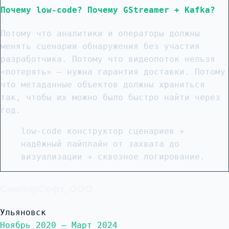
Почему low-code? Почему GStreamer + Kafka?
Потому что аналитики и операторы должны
менять сценарии обнаружения без участия
разработчика. Потому что видеопоток нельзя
«потерять» — нужна гарантия доставки. Потому
что метаданные объектов должны храниться
так, чтобы их можно было быстро найти через
год.
low-code конструктор сценариев +
надёжный пайплайн от захвата до
визуализации + сквозное логирование.
СимбирСофт, ООО
Ульяновск
Ноябрь 2020 — Март 2024