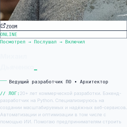
ZOOM
ONLINE
Посмотрел → Послушал → Включил
Михаил
Дьяченко
Ведущий разработчик ПО • Архитектор
20+ лет коммерческой разработки. Бэкенд-
// ЛОГ:
разработчик на Python. Специализируюсь на
создании масштабируемых и надёжных веб-сервисов.
Автоматизации и оптимизации в том числе с
помощью ИИ. Помогаю предпринимателям строить