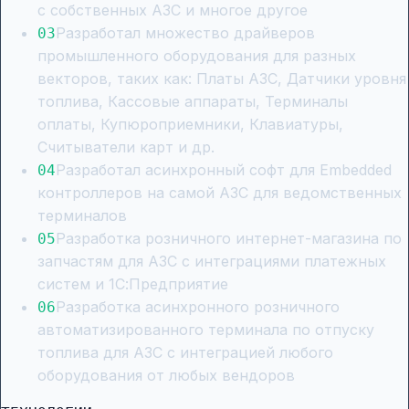
с собственных АЗС и многое другое
Разработал множество драйверов
0
3
промышленного оборудования для разных
векторов, таких как: Платы АЗС, Датчики уровня
топлива, Кассовые аппараты, Терминалы
оплаты, Купюроприемники, Клавиатуры,
Считыватели карт и др.
Разработал асинхронный софт для Embedded
0
4
контроллеров на самой АЗС для ведомственных
терминалов
Разработка розничного интернет-магазина по
0
5
запчастям для АЗС с интеграциями платежных
систем и 1С:Предприятие
Разработка асинхронного розничного
0
6
автоматизированного терминала по отпуску
топлива для АЗС с интеграцией любого
оборудования от любых вендоров