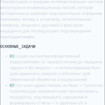
Разрабатываю и внедряю интеллектуальную систему
мониторинга экзаменационных сессий, которая
автоматически выявляет подозрительное поведение
(например, взгляд в шпаргалку, использование
телефона, общение с другими) и фиксирует
инциденты для последующего подтверждения
преподавателями
ОСНОВНЫЕ_ЗАДАЧИ
Создал высокопроизводительный
0
1
видеопайплайн: от захвата потока до передачи
кадров в ML-модели — с использованием Rust
(для надёжного захвата) и GStreamer (для
эффективной обработки и кодирования)
Построил админ-панель на React + TypeScript,
0
2
позволяющую экзаменаторам просматривать
инциденты, подтверждать нарушения и
формировать отчёты — с удобным UX и