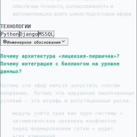
обеспечив точность, согласованность и
автоматизацию всего цикла подготовки эфира
ТЕХНОЛОГИИ
Python
Django
MSSQL
Инженерное обоснование
Почему архитектура «лицензия-первична»?
Почему интеграция с биллингом на уровне
данных?
Потому что эфир нельзя запустить «потом
поправим». Потому что нарушение лицензионных
условий — это штрафы и репутационные риски.
модуль учёта прав как ядро системы +
автоматическая проверка конфликтов
перед формированием сетки + аудит
всех изменений.