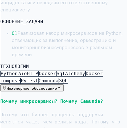
инцидента или передачи его ответственному
специалисту
ОСНОВНЫЕ_ЗАДАЧИ
Реализовал набор микросервисов на Python,
0
1
отвечающих за выполнение, оркестрацию и
мониторинг бизнес-процессов в реальном
времени
ТЕХНОЛОГИИ
Python
AioHTTP
Docker
SqlAlchemy
Docker
compose
PyTest
Camunda
SQL
Инженерное обоснование
Почему микросервисы? Почему Camunda?
Потому что бизнес-процессы поддержки
меняются чаще, чем релизы кода. Потому что