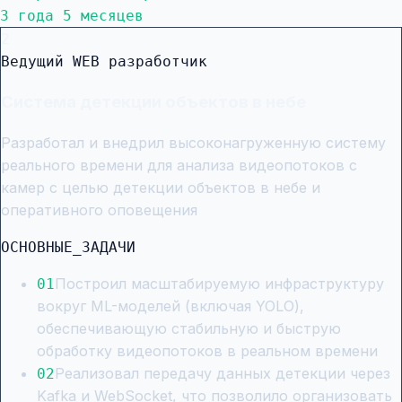
3 года 5 месяцев
2
Ведущий WEB разработчик
Система детекции объектов в небе
Разработал и внедрил высоконагруженную систему
реального времени для анализа видеопотоков с
камер с целью детекции объектов в небе и
оперативного оповещения
ОСНОВНЫЕ_ЗАДАЧИ
Построил масштабируемую инфраструктуру
0
1
вокруг ML-моделей (включая YOLO),
обеспечивающую стабильную и быструю
обработку видеопотоков в реальном времени
Реализовал передачу данных детекции через
0
2
Kafka и WebSocket, что позволило организовать