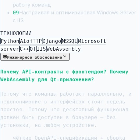
работу команд
Настраивал и оптимизировал Windows Server
0
9
с IIS
ТЕХНОЛОГИИ
Python
AioHTTP
Django
MSSQL
Microsoft
server
C++
QT
IIS
WebAssembly
Инженерное обоснование
Почему API-контракты с фронтендом? Почему
WebAssembly для Qt-приложения?
Потому что команды работают параллельно, и
недопонимание в интерфейсах стоит недель
простоя. Потому что десктопный функционал
должен быть доступен в браузере — без
установки, на любом устройстве.
чёткие OpenAPI-спецификации + сборка