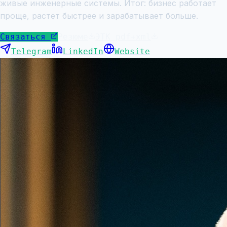
живые инженерные системы. Итог: бизнес работает
проще, растет быстрее и зарабатывает больше.
Связаться
Резюме
ЭТК pdf+xml
Telegram
LinkedIn
Website