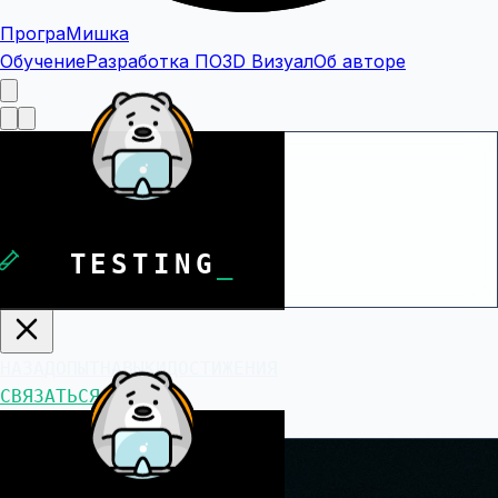
Програ
Мишка
Обучение
Разработка ПО
3D Визуал
Об авторе
Програ
Мишка
НАЗАД
ОПЫТ
НАВЫКИ
ДОСТИЖЕНИЯ
WARMING
_
СВЯЗАТЬСЯ
НАЗАД
ОПЫТ
НАВЫКИ
ДОСТИЖЕНИЯ
СВЯЗАТЬСЯ
ENGINEER