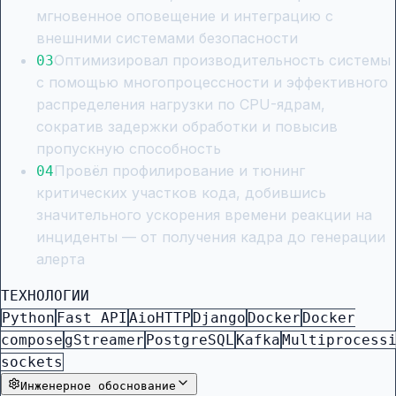
мгновенное оповещение и интеграцию с
внешними системами безопасности
Оптимизировал производительность системы
0
3
с помощью многопроцессности и эффективного
распределения нагрузки по CPU-ядрам,
сократив задержки обработки и повысив
пропускную способность
Провёл профилирование и тюнинг
0
4
критических участков кода, добившись
значительного ускорения времени реакции на
инциденты — от получения кадра до генерации
алерта
ТЕХНОЛОГИИ
Python
Fast API
AioHTTP
Django
Docker
Docker
compose
gStreamer
PostgreSQL
Kafka
Multiprocess
sockets
Инженерное обоснование