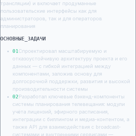
трансляции) и включает продуманные
пользовательские интерфейсы как для
администраторов, так и для операторов
планирования
ОСНОВНЫЕ_ЗАДАЧИ
Спроектировал масштабируемую и
0
1
отказоустойчивую архитектуру проекта и его
данных — с гибкой интеграцией между
компонентами, заложив основу для
долгосрочной поддержки, развития и высокой
производительности системы
Разработал ключевые бэкенд-компоненты
0
2
системы планирования телевещания: модули
учёта лицензий, эфирного расписания,
интеграции с биллингом и медиа-контентом, а
также API для взаимодействия с broadcast-
системами и внутренними сервисами —