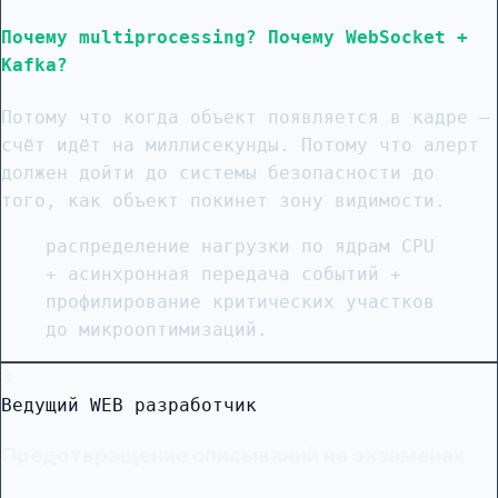
Почему multiprocessing? Почему WebSocket +
Kafka?
Потому что когда объект появляется в кадре —
счёт идёт на миллисекунды. Потому что алерт
должен дойти до системы безопасности до
того, как объект покинет зону видимости.
распределение нагрузки по ядрам CPU
+ асинхронная передача событий +
профилирование критических участков
до микрооптимизаций.
3
Ведущий WEB разработчик
Предотвращение списываний на экзаменах