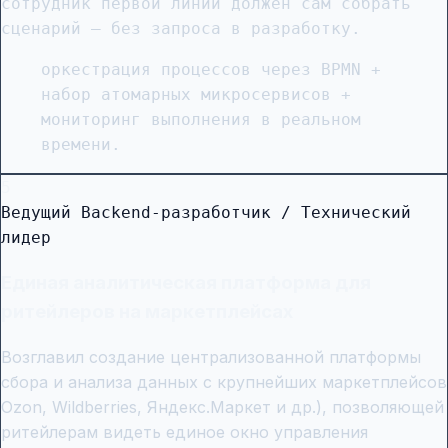
сотрудник первой линии должен сам собрать
сценарий — без запроса в разработку.
оркестрация процессов через BPMN +
набор атомарных микросервисов +
мониторинг выполнения в реальном
времени.
5
Ведущий Backend-разработчик / Технический
лидер
Единая аналитическая платформа для
ритейлеров на маркетплейсах
Возглавил создание централизованной платформы
сбора и анализа данных с крупнейших маркетплейсов
Ozon, Wildberries, Яндекс.Маркет и др.), позволяющей
ритейлерам видеть единое окно управления