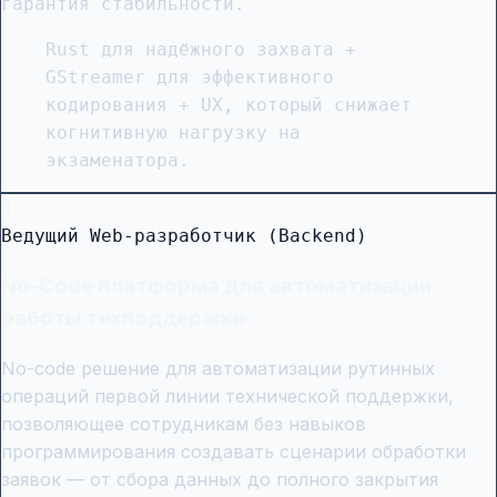
гарантия стабильности.
Rust для надёжного захвата +
GStreamer для эффективного
кодирования + UX, который снижает
когнитивную нагрузку на
экзаменатора.
4
Ведущий Web-разработчик (Backend)
No-Code платформа для автоматизации
работы техподдержки
No-code решение для автоматизации рутинных
операций первой линии технической поддержки,
позволяющее сотрудникам без навыков
программирования создавать сценарии обработки
заявок — от сбора данных до полного закрытия