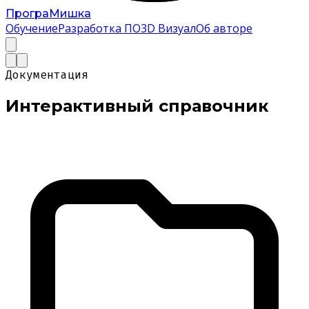
Програ
Мишка
Обучение
Разработка ПО
3D Визуал
Об авторе
Документация
Интерактивный
справочник