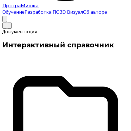
Програ
Мишка
Обучение
Разработка ПО
3D Визуал
Об авторе
Документация
Интерактивный
справочник