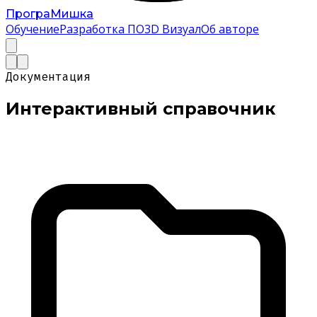
Програ
Мишка
Обучение
Разработка ПО
3D Визуал
Об авторе
Документация
Интерактивный
справочник