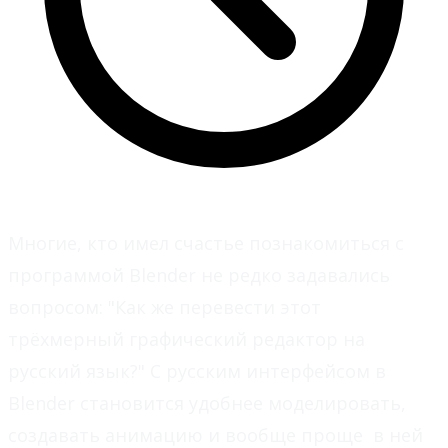
Многие, кто имел счастье познакомиться с
программой Blender не редко задавались
вопросом: "Как же перевести этот
трёхмерный графический редактор на
русский язык?" С русским интерфейсом в
Blender становится удобнее моделировать,
создавать анимацию и вообще проще в ней